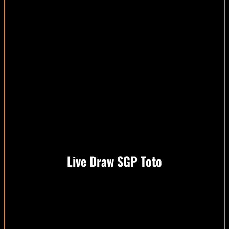
Live Draw SGP Toto