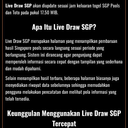
Live Draw SGP
akan diupdate sesuai jam keluaran togel SGP Pools
dan Toto pada pukul 17.50 WIB.
Apa Itu Live Draw SGP?
Live Draw SGP merupakan halaman yang menampilkan pembaruan
hasil Singapore pools secara langsung sesuai periode yang
berlangsung. Sistem ini dirancang agar pengunjung dapat
memperoleh informasi secara cepat dengan tampilan yang sederhana
dan mudah dipahami.
Selain menampilkan hasil terbaru, beberapa halaman biasanya juga
menyediakan riwayat data sebelumnya sehingga memudahkan
pengguna melakukan pencatatan dan melihat pola informasi yang
telah tersedia.
Keunggulan Menggunakan Live Draw SGP
Tercepat